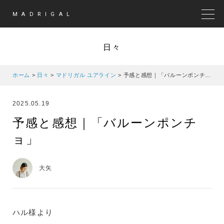
MADRIGAL
MEN
日々
ホーム
>
日々
>
マドリガル ユアライン
>
予感と感想｜「バルーンポンチョ」
2025.05.19
予感と感想｜「バルーンポンチ
ョ」
大矢
ハル様より