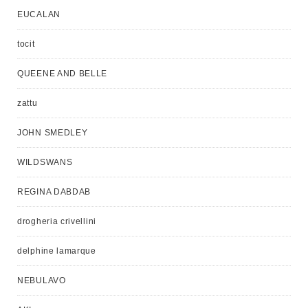
EUCALAN
tocit
QUEENE AND BELLE
zattu
JOHN SMEDLEY
WILDSWANS
REGINA DABDAB
drogheria crivellini
delphine lamarque
NEBULAVO