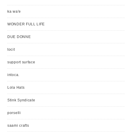
ka wa'e
WONDER FULL LIFE
DUE DONNE
tocit
support surface
intoca.
Lola Hats
Stink Syndicate
porselli
saami crafts