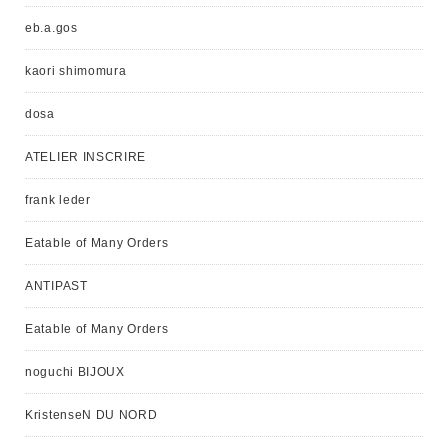
eb.a.gos
kaori shimomura
dosa
ATELIER INSCRIRE
frank leder
Eatable of Many Orders
ANTIPAST
Eatable of Many Orders
noguchi BIJOUX
KristenseN DU NORD