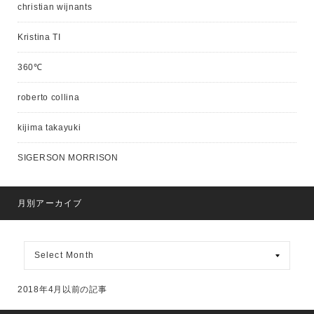
christian wijnants
Kristina TI
360℃
roberto collina
kijima takayuki
SIGERSON MORRISON
月別アーカイブ
月
別
ア
ー
2018年4月以前の記事
カ
イ