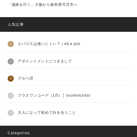
「遠路を行く」大阪から岐阜県可児市へ
人気記事
エバゴスは使いにくい？｜eb.a.gos
アポイントメントにつきまして
ブルべ沼
プラスワンコーデ（1/5）│ soutiencollar
大人になって初めて向き合うこと
Categories