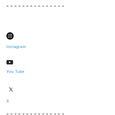
= = = = = = = = = = = = = = =
Instagram
You Tube
X
= = = = = = = = = = = = = = =