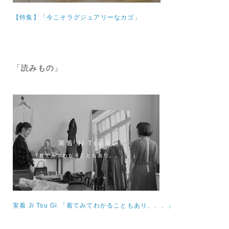
【特集】
「今こそラグジュアリーなカゴ」
「読みもの」
実着 Ji Tsu Gi 「着てみてわかることもあり、、、」