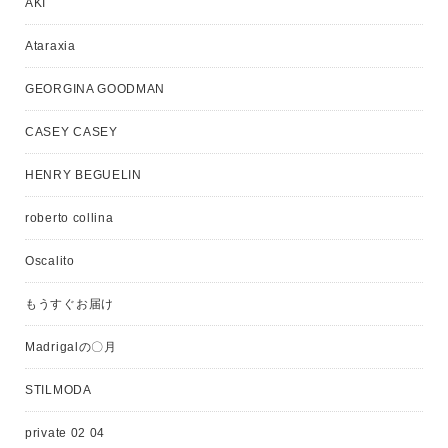
AKI
Ataraxia
GEORGINA GOODMAN
CASEY CASEY
HENRY BEGUELIN
roberto collina
Oscalito
もうすぐお届け
Madrigalの〇月
STILMODA
private 02 04