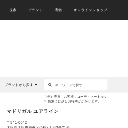
視点
ブランド
店舗
オンラインショップ
ブランドから探す
（例）春夏 , お客様 , コーディネート etc
※ 検索には少しお時間がかかります。
マドリガル ユアライン
〒541-0042
大阪府大阪市中央区今橋2丁目3番21号