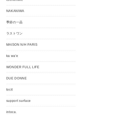
NAKANIWA
季節の一品
ラストワン
MAISON N/H PARIS
ka wa'e
WONDER FULL LIFE
DUE DONNE
tocit
support surface
intoca.