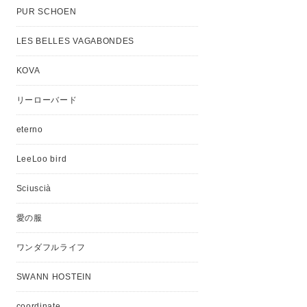
PUR SCHOEN
LES BELLES VAGABONDES
KOVA
リーローバード
eterno
LeeLoo bird
Sciuscià
愛の服
ワンダフルライフ
SWANN HOSTEIN
coordinate