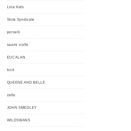
Lola Hats
Stink Syndicate
porselli
saami crafts
EUCALAN
tocit
QUEENE AND BELLE
zattu
JOHN SMEDLEY
WILDSWANS