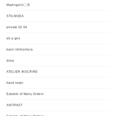
Madrigalの〇月
STILMODA
private 02 04
eb.a.gos
kaori shimomura
dosa
ATELIER INSCRIRE
frank leder
Eatable of Many Orders
ANTIPAST