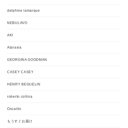
delphine lamarque
NEBULAVO
AKI
Ataraxia
GEORGINA GOODMAN
CASEY CASEY
HENRY BEGUELIN
roberto collina
Oscalito
もうすぐお届け