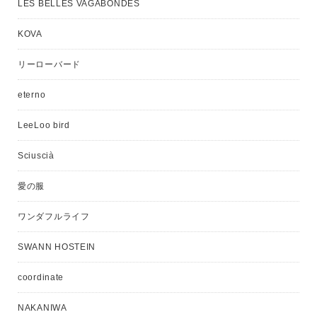
LES BELLES VAGABONDES
KOVA
リーローバード
eterno
LeeLoo bird
Sciuscià
愛の服
ワンダフルライフ
SWANN HOSTEIN
coordinate
NAKANIWA