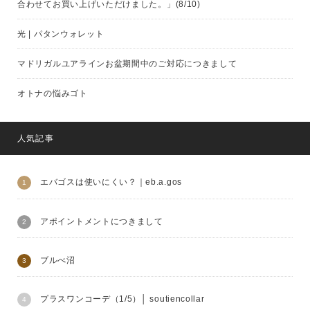
合わせてお買い上げいただけました。」(8/10)
光 | パタンウォレット
マドリガルユアラインお盆期間中のご対応につきまして
オトナの悩みゴト
人気記事
エバゴスは使いにくい？｜eb.a.gos
アポイントメントにつきまして
ブルべ沼
プラスワンコーデ（1/5）│ soutiencollar