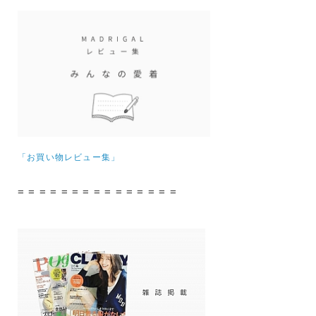
「お買い物レビュー集」
= = = = = = = = = = = = = = =