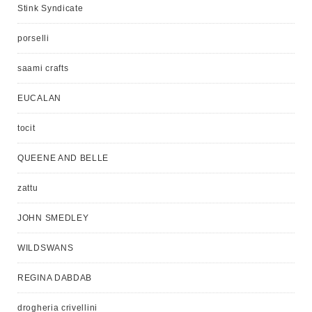
Stink Syndicate
porselli
saami crafts
EUCALAN
tocit
QUEENE AND BELLE
zattu
JOHN SMEDLEY
WILDSWANS
REGINA DABDAB
drogheria crivellini