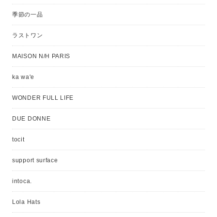
季節の一品
ラストワン
MAISON N/H PARIS
ka wa'e
WONDER FULL LIFE
DUE DONNE
tocit
support surface
intoca.
Lola Hats