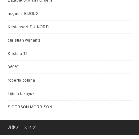
Eatable of Many Orders
noguchi BIJOUX
KristenseN DU NORD
christian wijnants
Kristina TI
360℃
roberto collina
kijima takayuki
SIGERSON MORRISON
月別アーカイブ