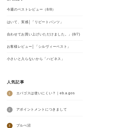
今週のベストレビュー（8/8）
はいて、実感│「リピートパンツ」
合わせてお買い上げいただけました。」(8/7)
お客様レビュー│「シルヴィーベスト」
小さいと入らないから「ハピネス」
人気記事
エバゴスは使いにくい？｜eb.a.gos
アポイントメントにつきまして
ブルべ沼