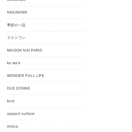
NAKANIWA
季節の一品
ラストワン
MAISON N/H PARIS
ka wa'e
WONDER FULL LIFE
DUE DONNE
tocit
support surface
intoca.