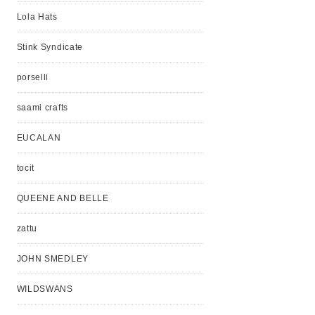
Lola Hats
Stink Syndicate
porselli
saami crafts
EUCALAN
tocit
QUEENE AND BELLE
zattu
JOHN SMEDLEY
WILDSWANS