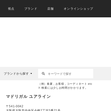
視点
ブランド
店舗
オンラインショップ
ブランドから探す
（例）春夏 , お客様 , コーディネート etc
※ 検索には少しお時間がかかります。
マドリガル ユアライン
〒541-0042
大阪府大阪市中央区今橋2丁目3番21号