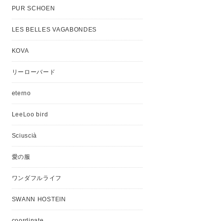
PUR SCHOEN
LES BELLES VAGABONDES
KOVA
リーローバード
eterno
LeeLoo bird
Sciuscià
愛の服
ワンダフルライフ
SWANN HOSTEIN
coordinate