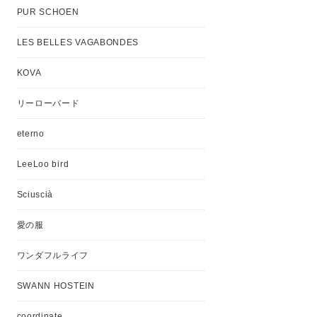
PUR SCHOEN
LES BELLES VAGABONDES
KOVA
リーローバード
eterno
LeeLoo bird
Sciuscià
愛の服
ワンダフルライフ
SWANN HOSTEIN
coordinate