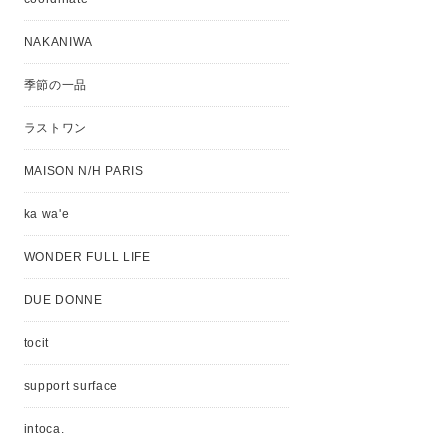
NAKANIWA
季節の一品
ラストワン
MAISON N/H PARIS
ka wa'e
WONDER FULL LIFE
DUE DONNE
tocit
support surface
intoca.