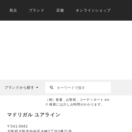
視点
ブランド
店舗
オンラインショップ
ブランドから探す
（例）春夏 , お客様 , コーディネート etc
※ 検索には少しお時間がかかります。
マドリガル ユアライン
〒541-0042
大阪府大阪市中央区今橋2丁目3番21号