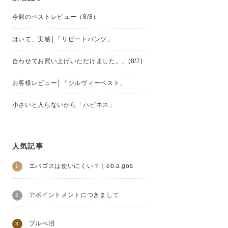
今週のベストレビュー（8/8）
はいて、実感│「リピートパンツ」
合わせてお買い上げいただけました。」(8/7)
お客様レビュー│「シルヴィーベスト」
小さいと入らないから「ハピネス」
人気記事
エバゴスは使いにくい？｜eb.a.gos
アポイントメントにつきまして
ブルべ沼