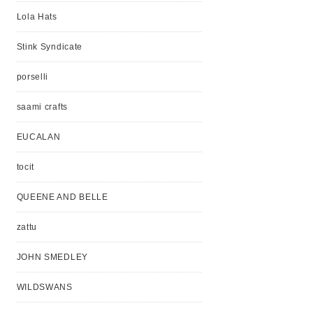
Lola Hats
Stink Syndicate
porselli
saami crafts
EUCALAN
tocit
QUEENE AND BELLE
zattu
JOHN SMEDLEY
WILDSWANS