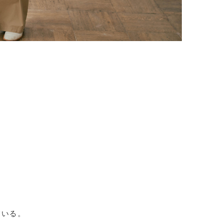
。
ている。