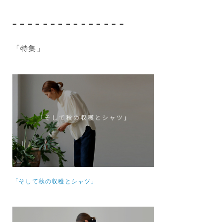
= = = = = = = = = = = = = = =
「特集」
「そして秋の収穫とシャツ」