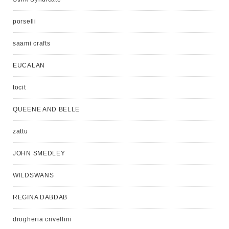
porselli
saami crafts
EUCALAN
tocit
QUEENE AND BELLE
zattu
JOHN SMEDLEY
WILDSWANS
REGINA DABDAB
drogheria crivellini