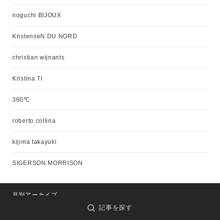
noguchi BIJOUX
KristenseN DU NORD
christian wijnants
Kristina TI
360℃
roberto collina
kijima takayuki
SIGERSON MORRISON
月別アーカイブ
記事を探す