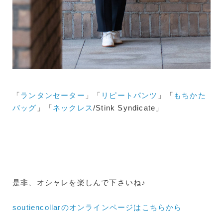
「
ランタンセーター
」「
リピートパンツ
」「
もちかた
バッグ
」「
ネックレス
/Stink Syndicate」
是非、オシャレを楽しんで下さいね♪
soutiencollarのオンラインページはこちらから