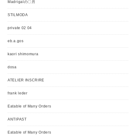
Madrigalの〇月
STILMODA
private 02 04
eb.a.gos
kaori shimomura
dosa
ATELIER INSCRIRE
frank leder
Eatable of Many Orders
ANTIPAST
Eatable of Many Orders