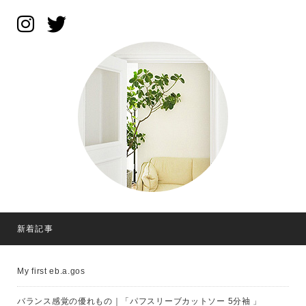
新着記事
My first eb.a.gos
バランス感覚の優れもの｜「パフスリーブカットソー 5分袖 」