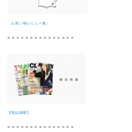
「お買い物レビュー集」
= = = = = = = = = = = = = = =
【雑誌掲載】
= = = = = = = = = = = = = = =