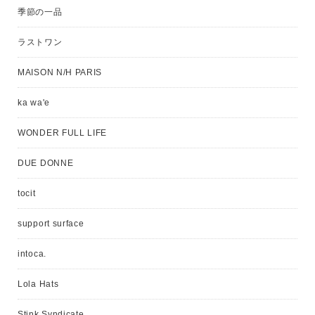
季節の一品
ラストワン
MAISON N/H PARIS
ka wa'e
WONDER FULL LIFE
DUE DONNE
tocit
support surface
intoca.
Lola Hats
Stink Syndicate