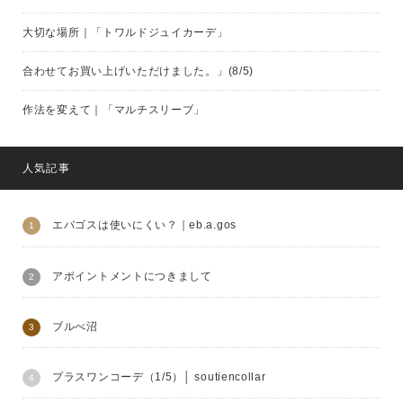
大切な場所｜「トワルドジュイカーデ」
合わせてお買い上げいただけました。」(8/5)
作法を変えて｜「マルチスリーブ」
人気記事
エバゴスは使いにくい？｜eb.a.gos
アポイントメントにつきまして
ブルべ沼
プラスワンコーデ（1/5）│ soutiencollar