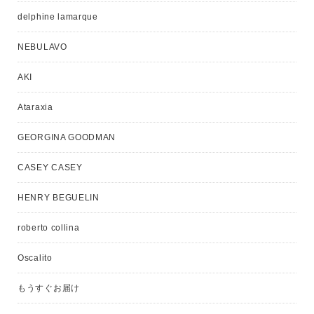
delphine lamarque
NEBULAVO
AKI
Ataraxia
GEORGINA GOODMAN
CASEY CASEY
HENRY BEGUELIN
roberto collina
Oscalito
もうすぐお届け