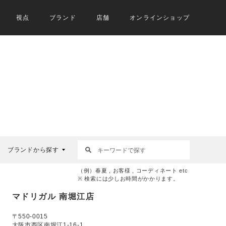
視点
ブランド
店舗
オンラインショップ
ブランドから探す
（例）春夏 , お客様 , コーディネート etc
※ 検索には少しお時間がかかります。
マドリガル 南堀江店
〒550-0015
大阪市西区南堀江1-16-1