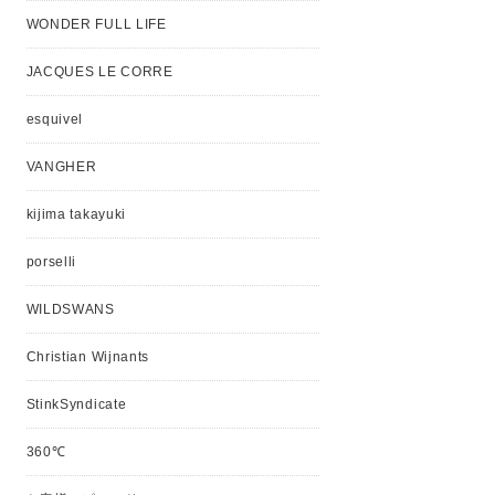
WONDER FULL LIFE
JACQUES LE CORRE
esquivel
VANGHER
kijima takayuki
porselli
WILDSWANS
Christian Wijnants
StinkSyndicate
360℃