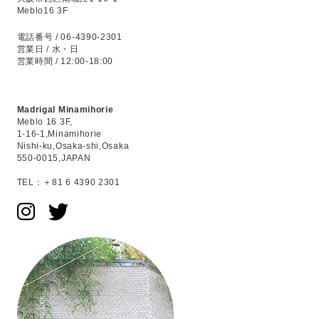
Meblo16 3F
電話番号 / 06-4390-2301
営業日 / 水・日
営業時間 / 12:00-18:00
Madrigal Minamihorie
Meblo 16 3F,
1-16-1,Minamihorie
Nishi-ku,Osaka-shi,Osaka
550-0015,JAPAN
TEL：＋81 6 4390 2301