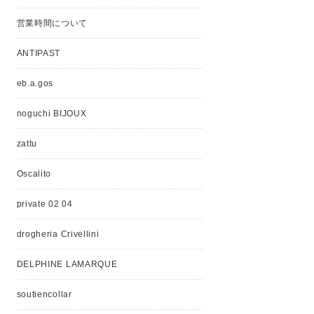
営業時間について
ANTIPAST
eb.a.gos
noguchi BIJOUX
zattu
Oscalito
private 02 04
drogheria Crivellini
DELPHINE LAMARQUE
soutiencollar