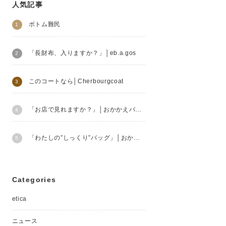
人気記事
ボトム難民
「長財布、入りますか？」│eb.a.gos
このコートなら│Cherbourgcoat
「お店で見れますか？」│おかかえバッグ
「わたしの”しっくり”バッグ」│おかかえバッグ
Categories
etica
ニュース