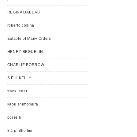
REGINA DABDAB
roberto collina
Eatable of Many Orders
HENRY BEGUELIN
CHARLIE BORROW
S.E.H KELLY
frank leder
kaori shimomura
porselli
3.1 phillip lim