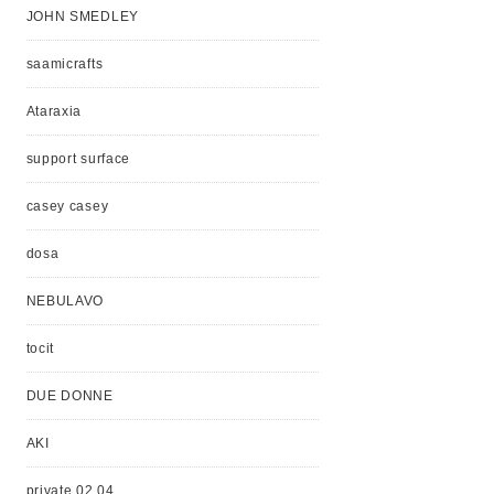
JOHN SMEDLEY
saamicrafts
Ataraxia
support surface
casey casey
dosa
NEBULAVO
tocit
DUE DONNE
AKI
private 02 04