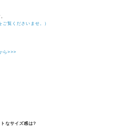
す。
をご覧くださいませ。）
から>>>
ストなサイズ感は?