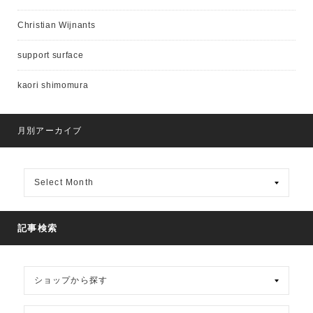
Christian Wijnants
support surface
kaori shimomura
月別アーカイブ
月
別
ア
ー
カ
記事検索
イ
ブ