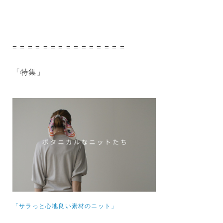
= = = = = = = = = = = = = = =
「特集」
「サラっと心地良い素材のニット」