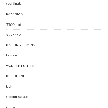
coordinate
NAKANIWA
季節の一品
ラストワン
MAISON N/H PARIS
ka wa'e
WONDER FULL LIFE
DUE DONNE
tocit
support surface
intoca.