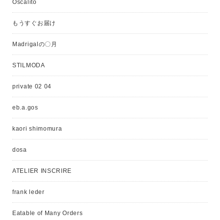
Oscalito
もうすぐお届け
Madrigalの〇月
STILMODA
private 02 04
eb.a.gos
kaori shimomura
dosa
ATELIER INSCRIRE
frank leder
Eatable of Many Orders