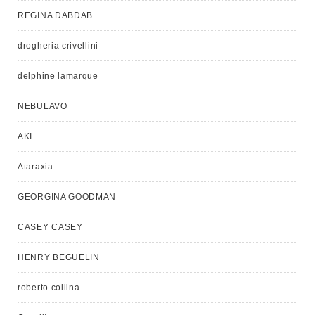
REGINA DABDAB
drogheria crivellini
delphine lamarque
NEBULAVO
AKI
Ataraxia
GEORGINA GOODMAN
CASEY CASEY
HENRY BEGUELIN
roberto collina