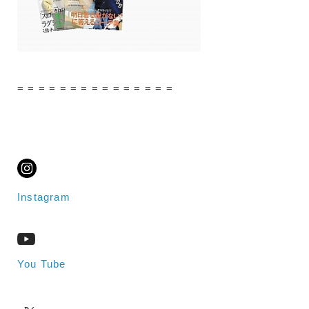
= = = = = = = = = = = = = = =
Instagram
You Tube