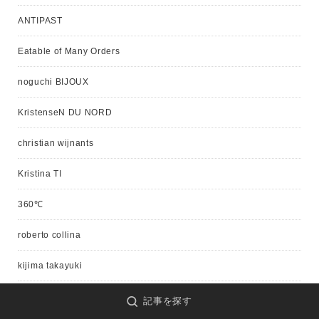
ANTIPAST
Eatable of Many Orders
noguchi BIJOUX
KristenseN DU NORD
christian wijnants
Kristina TI
360℃
roberto collina
kijima takayuki
SIGERSON MORRISON
記事を探す