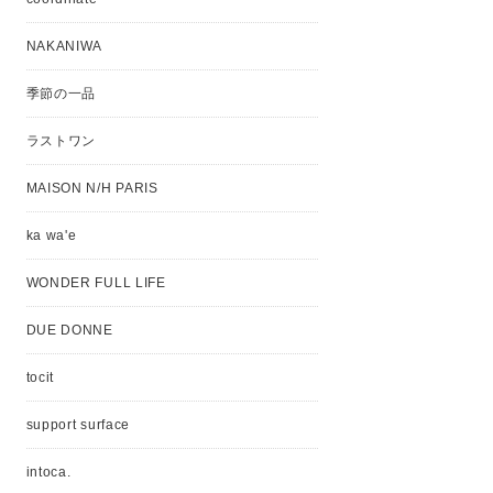
NAKANIWA
季節の一品
ラストワン
MAISON N/H PARIS
ka wa'e
WONDER FULL LIFE
DUE DONNE
tocit
support surface
intoca.