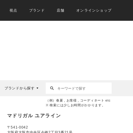
視点
ブランド
店舗
オンラインショップ
ブランドから探す
（例）春夏 , お客様 , コーディネート etc
※ 検索には少しお時間がかかります。
マドリガル ユアライン
〒541-0042
大阪府大阪市中央区今橋2丁目3番21号