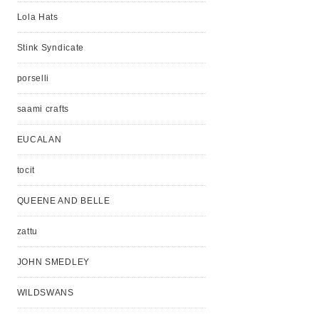
Lola Hats
Stink Syndicate
porselli
saami crafts
EUCALAN
tocit
QUEENE AND BELLE
zattu
JOHN SMEDLEY
WILDSWANS