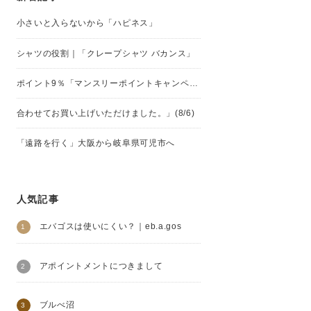
小さいと入らないから「ハピネス」
シャツの役割｜「クレープシャツ バカンス」
ポイント9％「マンスリーポイントキャンペーン」
合わせてお買い上げいただけました。」(8/6)
「遠路を行く」大阪から岐阜県可児市へ
人気記事
エバゴスは使いにくい？｜eb.a.gos
アポイントメントにつきまして
ブルべ沼