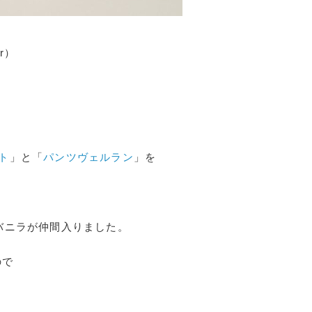
ar）
ット
」と「
パンツヴェルラン
」を
バニラが仲間入りました。
ので