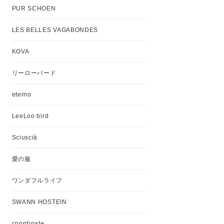
PUR SCHOEN
LES BELLES VAGABONDES
KOVA
リーローバード
eterno
LeeLoo bird
Sciuscià
愛の服
ワンダフルライフ
SWANN HOSTEIN
coordinate