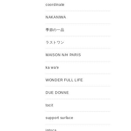
coordinate
NAKANIWA
季節の一品
ラストワン
MAISON N/H PARIS
ka wa'e
WONDER FULL LIFE
DUE DONNE
tocit
support surface
intoca.