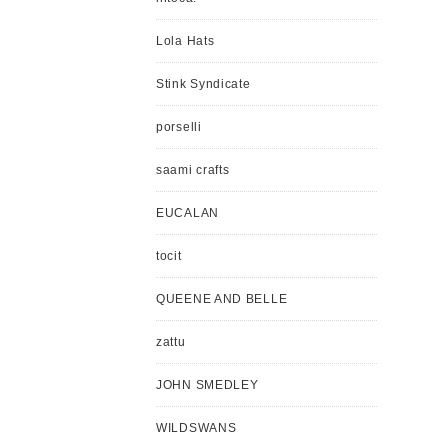
Lola Hats
Stink Syndicate
porselli
saami crafts
EUCALAN
tocit
QUEENE AND BELLE
zattu
JOHN SMEDLEY
WILDSWANS