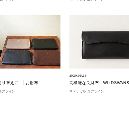
2020.05.16
切り替えに…│お財布
高機能な長財布｜WILDSWAN
ユアライン
マドリガル ユアライン